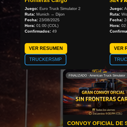
Fronteras Cargo
𝐒𝐈𝐍 𝐅
Juego:
Euro Truck Simulator 2
Juego:
A
Ruta:
Munich → Dijon
Ruta:
Woo
Fecha:
23/08/2025
Fecha:
2
Hora:
01:00 (COL)
Hora:
02:
Confirmados:
49
Confirm
VER RESUMEN
VER 
TRUCKERSMP
TRU
FINALIZADO · American Truck Simulator
CONVOY OFICIAL DE 