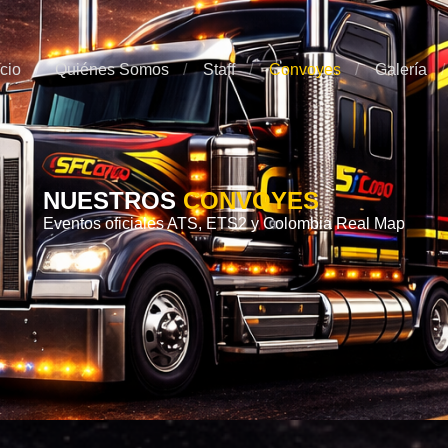
icio
Quiénes Somos
Staff
Convoyes
Galería
NUESTROS
CONVOYES
Eventos oficiales ATS, ETS2 y Colombia Real Map