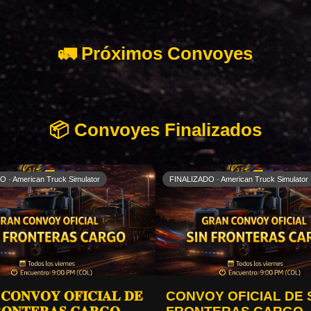
🚛 Próximos Convoyes
📦 Convoyes Finalizados
 · American Truck Simulator
FINALIZADO · American Truck Simulator
𝐂𝐎𝐍𝐕𝐎𝐘 𝐎𝐅𝐈𝐂𝐈𝐀𝐋 𝐃𝐄
CONVOY OFICIAL DE 