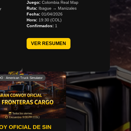
Juego:
Colombia Real Map
Ruta:
Ibague → Manizales
r
Fecha:
01/04/2026
Hora:
19:30 (COL)
Confirmados:
1
VER RESUMEN
O · American Truck Simulator
Y OFICIAL DE SIN