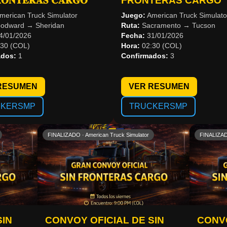
𝐑𝐎𝐍𝐓𝐄𝐑𝐀𝐒 𝐂𝐀𝐑𝐆𝐎
FRONTERAS CARGO
merican Truck Simulator
Juego:
American Truck Simulato
dward → Sheridan
Ruta:
Sacramento → Tucson
4/01/2026
Fecha:
31/01/2026
30 (COL)
Hora:
02:30 (COL)
ados:
1
Confirmados:
3
RESUMEN
VER RESUMEN
CKERSMP
TRUCKERSMP
FINALIZADO · American Truck Simulator
FINALIZAD
SIN
CONVOY OFICIAL DE SIN
CONVO