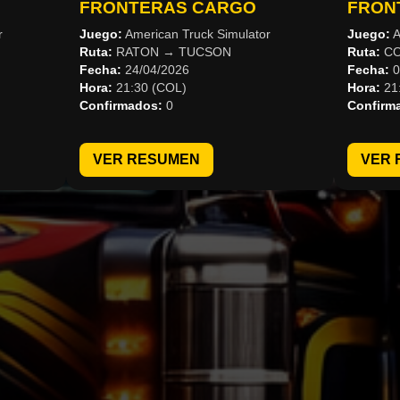
FRONTERAS CARGO
FRON
r
Juego:
American Truck Simulator
Juego:
A
Ruta:
RATON → TUCSON
Ruta:
CO
Fecha:
24/04/2026
Fecha:
0
Hora:
21:30 (COL)
Hora:
21
Confirmados:
0
Confirm
VER RESUMEN
VER 