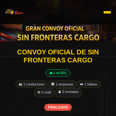
CONVOY OFICIAL DE SIN
FRONTERAS CARGO
👥 1 en SFC
👥 1 conductores
🏢 1 empresas
👑 1 líderes
👤 0 invitados
🛠️ 0 staff
FINALIZADO