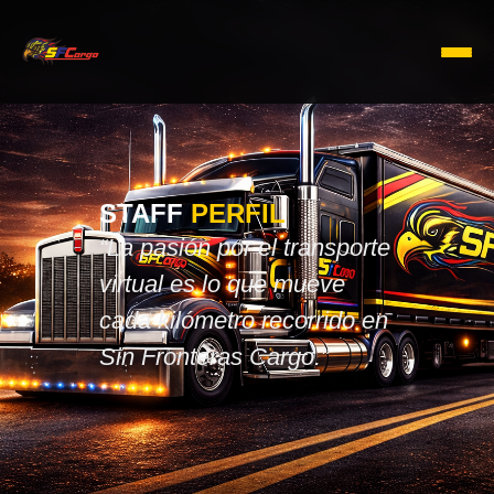
STAFF
PERFIL
“La pasión por el transporte
virtual es lo que mueve
cada kilómetro recorrido en
Sin Fronteras Cargo.”