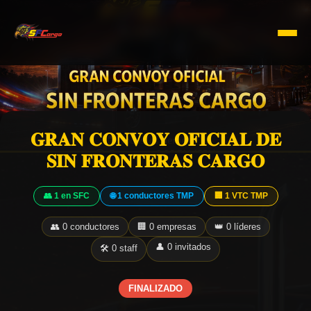
𝐆𝐑𝐀𝐍 𝐂𝐎𝐍𝐕𝐎𝐘 𝐎𝐅𝐈𝐂𝐈𝐀𝐋 𝐃𝐄
𝐒𝐈𝐍 𝐅𝐑𝐎𝐍𝐓𝐄𝐑𝐀𝐒 𝐂𝐀𝐑𝐆𝐎
👥 1 en SFC
🌐 1 conductores TMP
🏢 1 VTC TMP
👥 0 conductores
🏢 0 empresas
👑 0 líderes
👤 0 invitados
🛠️ 0 staff
FINALIZADO